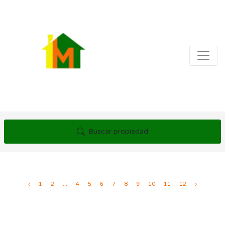
Buscar propiedad
‹
1
2
...
4
5
6
7
8
9
10
11
12
›